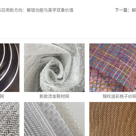
布应用新方向：解锁功能与美学双重价值
下一篇：
解
网
新款烫金鞋材网
锦纶迷彩格子纱