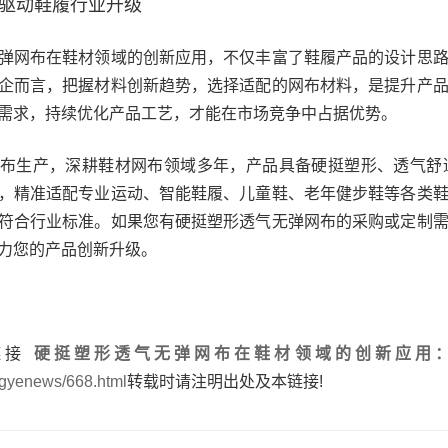
新驱动鞋履行业升级
弹网布在鞋材领域的创新应用，不仅丰富了鞋履产品的设计思
企而言，把握材料创新趋势，选择适配的网布材料，是提升产
需求，持续优化产品工艺，才能在市场竞争中占据优势。
布生产，深耕鞋材网布领域多年，产品具备硬挺塑形、透气舒
，精准适配专业运动、智能鞋履、儿童鞋、老年健步鞋等各类
符合行业标准。如果您有硬挺塑形透气无弹网布的采购或定制
力您的产品创新升级。
链接
硬挺塑形透气无弹网布在鞋材领域的创新应用
gyenews/668.html
转载时请注明出处及本链接!