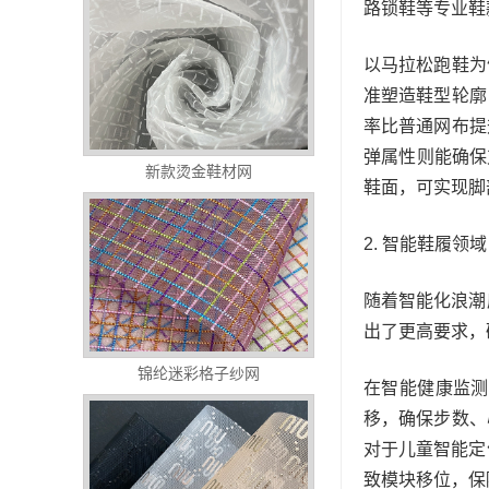
路锁鞋等专业鞋
以马拉松跑鞋为
准塑造鞋型轮廓
率比普通网布提
弹属性则能确保
新款烫金鞋材网
鞋面，可实现脚
2. 智能鞋履
随着智能化浪潮
出了更高要求，
锦纶迷彩格子纱网
在智能健康监测
移，确保步数、
对于儿童智能定
致模块移位，保