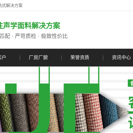
一站式解决方案
注声学面料解决方案
匹配 · 严苛质检 · 极致性价比
客户
厂房厂貌
荣誉资质
资讯中心