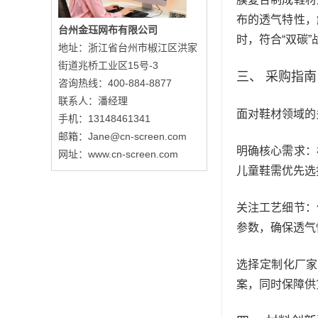
布的透气特性，
台州金珏网布有限公司
时，符合“双碳
地址：浙江省台州市椒江区洪家
街道兆桥工业区15号-3
三、 采购指
咨询热线：400-884-8877
联系人：潘经理
面对鞋材领域的
手机：13148461341
邮箱：Jane@cn-screen.com
明确核心需求：
网址：www.cn-screen.com
儿童鞋需优先选
关注工艺细节：
参数，确保透气
选择定制化厂家
案，同时保障供