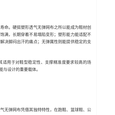
用寿命。硬挺塑形透气无弹网布之所以能成为鞋材创
体饱满，长期穿着不易塌陷变形；塑形能力能适配不
，解决脚闷出汗的痛点；无弹属性则能提供稳定的支
其适用于对鞋型稳定性、支撑精准度要求较高的场
能与设计的重要载体。
透气无弹网布凭借其独特特性，在跑鞋、篮球鞋、公