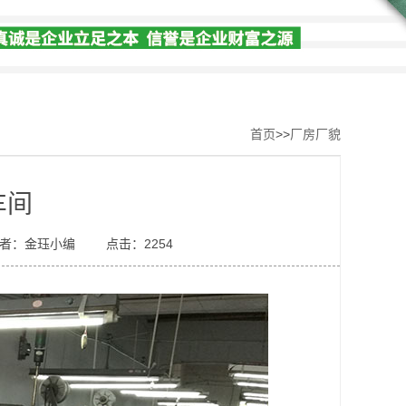
首页
>>
厂房厂貌
车间
者：金珏小编
点击：2254