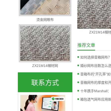
烫金网眼布
ZX21M14帽
推荐文章
ZX21M14帽材网
联系方式