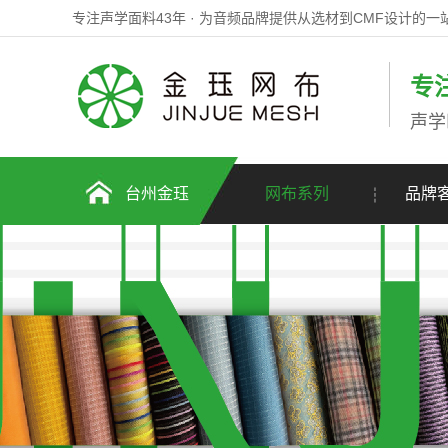
专注声学面料43年 · 为音频品牌提供从选材到CMF设计的
专
声学
台州金珏
网布系列
品牌