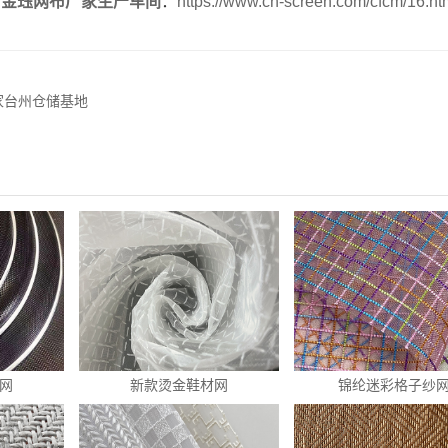
接
金珏网布厂家生产车间
：
https://www.cn-screen.com/cfcm/16.ht
家台州仓储基地
网
新款烫金鞋材网
锦纶迷彩格子纱