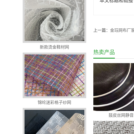
本文标题和链
上一篇：
金珏网布厂
新款烫金鞋材网
热卖产品
锦纶迷彩格子纱网
鼓皮丝网静音